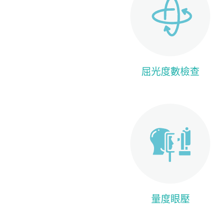
屈光度數檢查
量度眼壓